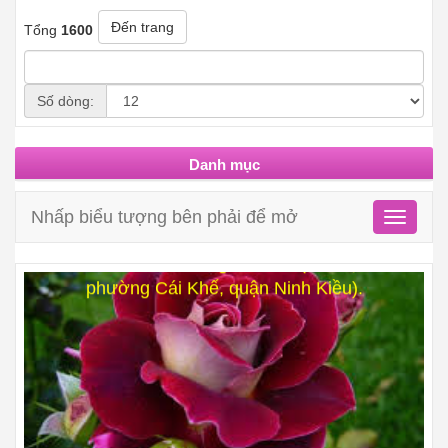
Đến trang
Tổng
1600
Số dòng:
Danh mục
Nhấp biểu tượng bên phải để mở
Toggle
navigati
Thành phố Cần Thơ tổ chức bắn pháo hoa tầm