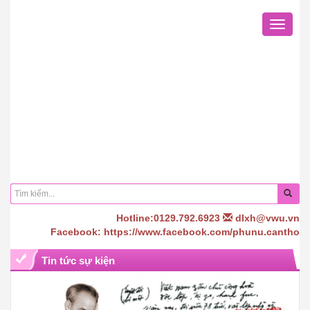
Toggle
navigat
Hotline:0129.792.6923
dlxh@vwu.vn
Facebook: https://www.facebook.com/phunu.cantho
Tin tức sự kiện