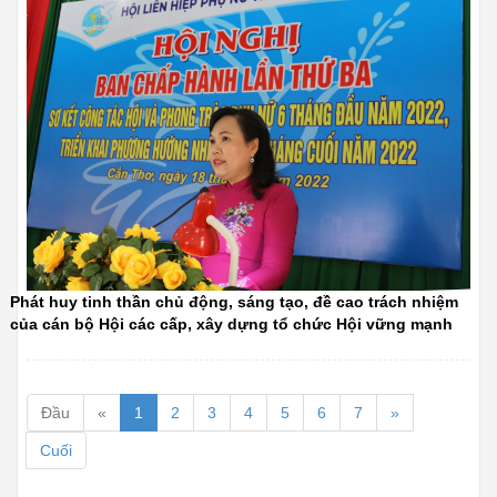
Phát huy tinh thần chủ động, sáng tạo, đề cao trách nhiệm
của cán bộ Hội các cấp, xây dựng tổ chức Hội vững mạnh
Đầu
«
1
2
3
4
5
6
7
»
Cuối