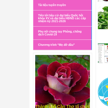
Tài liệu tuyên truyền
Tiến tới bầu cử đại biểu Quốc hội
khóa XV và đại biểu HĐND các cấp
nhiệm kỳ 2021-2026
Phụ nữ chung tay Phòng, chống
dịch Covid-19
Chương trình “Mẹ đỡ đầu”
Thành phố Cần Thơ tổ chức
bắn pháo hoa tầm cao đón