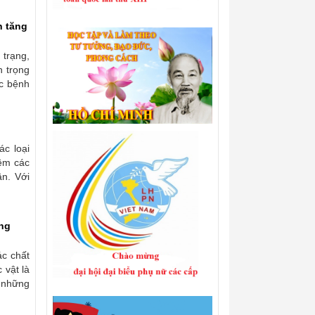
h tăng
 trạng,
n trọng
c bệnh
ác loại
hêm các
ần. Với
ong
ác chất
 vật là
a những