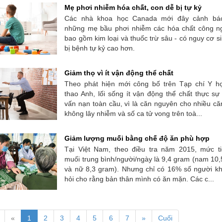
Mẹ phơi nhiễm hóa chất, con dễ bị tự kỷ
Các nhà khoa học Canada mới đây cảnh bá
những mẹ bầu phơi nhiễm các hóa chất công ng
bao gồm kim loại và thuốc trừ sâu - có nguy cơ s
bị bệnh tự kỷ cao hơn.
Giảm thọ vì ít vận động thể chất
Theo phát hiện mới công bố trên Tạp chí Y h
thao Anh, lối sống ít vận động thể chất thực sự
vấn nạn toàn cầu, vì là căn nguyên cho nhiều c
không lây nhiễm và số ca tử vong trên toà...
Giảm lượng muối bằng chế độ ăn phù hợp
Tại Việt Nam, theo điều tra năm 2015, mức ti
muối trung bình/người/ngày là 9,4 gram (nam 10
và nữ 8,3 gram). Nhưng chỉ có 16% số người kh
hỏi cho rằng bản thân mình có ăn mặn. Các c...
«
1
2
3
4
5
6
7
»
Cuối