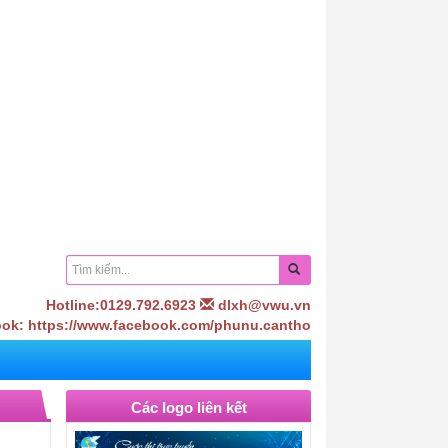
Hotline:0129.792.6923
dlxh@vwu.vn
ok: https://www.facebook.com/phunu.cantho
Các logo liên kết