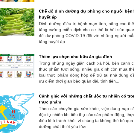
Chế độ dinh dưỡng dự phòng cho người bện
huyết áp
Dinh dưỡng điều trị bệnh mạn tính, nâng cao thể
tăng cường miễn dịch cho cơ thể là hết sức qua
để dự phòng COVID-19 đối với những người mắ
tăng huyết áp.
Thêm lựa chọn cho bữa ăn gia đình
Trong những ngày giãn cách xã hội, bên cạnh c
thực phẩm tươi sống, nhiều gia đình còn mua t
loại thực phẩm đóng hộp để trữ tại nhà dùng d
ưu điểm thời gian bảo quản dài, tính tiện...
Cảnh giác với những chất độc tự nhiên có tr
thực phẩm
Theo các chuyên gia sức khỏe, việc dung nạp c
độc tự nhiên khi tiêu thụ các sản phẩm động, thực
điều khó tránh khỏi, vì chúng ta không thể bỏ qu
dưỡng chất thiết yếu từ&...