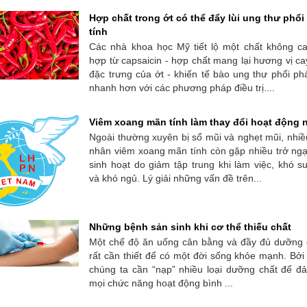
Hợp chất trong ớt có thể đẩy lùi ung thư phổi
tính
Các nhà khoa học Mỹ tiết lộ một chất không ca
hợp từ capsaicin - hợp chất mang lại hương vị c
đặc trưng của ớt - khiến tế bào ung thư phổi p
nhanh hơn với các phương pháp điều trị....
Viêm xoang mãn tính làm thay đổi hoạt động 
Ngoài thường xuyên bị sổ mũi và nghẹt mũi, nhi
nhân viêm xoang mãn tính còn gặp nhiều trở ngạ
sinh hoạt do giảm tập trung khi làm việc, khó s
và khó ngủ. Lý giải những vấn đề trên...
Những bệnh sản sinh khi cơ thể thiếu chất
Một chế độ ăn uống cân bằng và đầy đủ dưỡng c
rất cần thiết để có một đời sống khỏe mạnh. Bởi
chúng ta cần “nạp” nhiều loại dưỡng chất để đ
mọi chức năng hoạt động bình ...