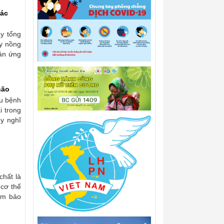
 ác
y tổng
ay nồng
hản ứng
não
ều bệnh
i trong
uy nghĩ
hất là
 cơ thể
ảm bảo