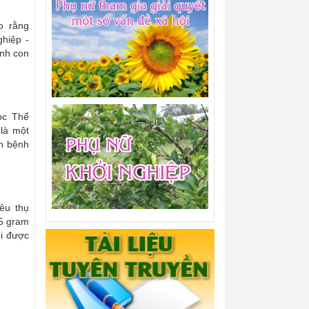
o rằng
hiệp -
inh con
ọc Thể
 là một
ăn bệnh
êu thụ
,5 gram
i được