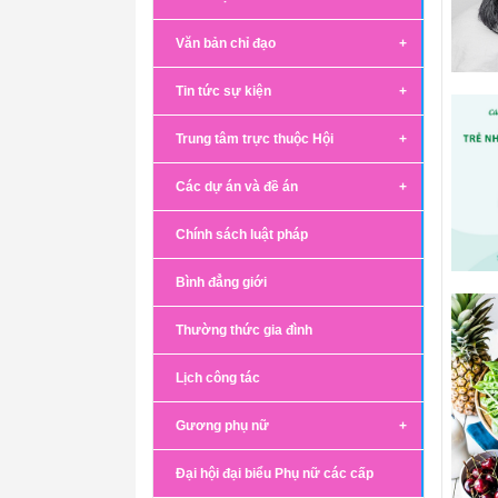
Văn bản chỉ đạo
Tin tức sự kiện
Trung tâm trực thuộc Hội
Các dự án và đề án
Chính sách luật pháp
Bình đẳng giới
Thường thức gia đình
Lịch công tác
Gương phụ nữ
Đại hội đại biểu Phụ nữ các cấp