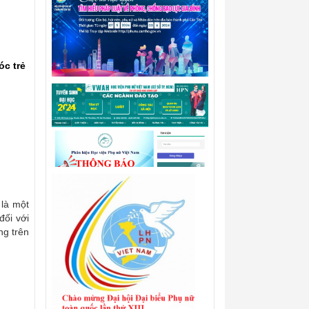
c trẻ
 là một
đối với
ng trên