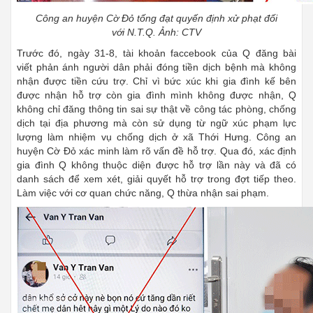
Công an huyện Cờ Đỏ tống đạt quyến định xử phạt đối
với N.T.Q. Ảnh: CTV
Trước đó, ngày 31-8, tài khoản faccebook của Q đăng bài
viết phản ánh người dân phải đóng tiền dịch bệnh mà không
nhận được tiền cứu trợ. Chỉ vì bức xúc khi gia đình kế bên
được nhận hỗ trợ còn gia đình mình không được nhận, Q
không chỉ đăng thông tin sai sự thật về công tác phòng, chống
dịch tại địa phương mà còn sử dụng từ ngữ xúc phạm lực
lượng làm nhiệm vụ chống dịch ở xã Thới Hưng. Công an
huyện Cờ Đỏ xác minh làm rõ vấn đề hỗ trợ. Qua đó, xác định
gia đình Q không thuộc diện được hỗ trợ lần này và đã có
danh sách để xem xét, giải quyết hỗ trợ trong đợt tiếp theo.
Làm việc với cơ quan chức năng, Q thừa nhận sai phạm.