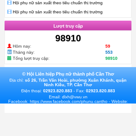
Hội phụ nữ sản xuất theo tiêu chuẩn thị trường
Hội phụ nữ sản xuất theo tiêu chuẩn thị trường
Lượt truy cập
98910
Hôm nay:
59
Tháng này:
553
Tổng lượt truy cập:
98910
©
Hội Liên hiệp Phụ nữ thành phố Cần Thơ
Địa chỉ:
số 26, Trần Văn Hoài, phường Xuân Khánh, quận
Ninh Kiều, TP. Cần Thơ
Điện thoại:
02923.820.883
- Fax:
02923.820.883
Email: dlxh@vwu.vn
Facebook: https://www.facebook.com/phunu.cantho - Website:
http://phunu.cantho.gov.vn/