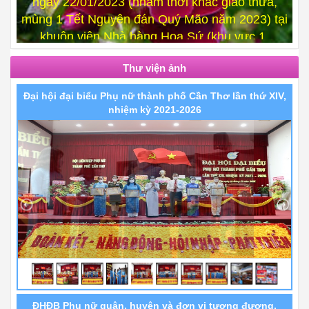
khuôn viên Nhà hàng Hoa Sứ (khu vực 1,
phường Cái Khế, quận Ninh Kiều).
Thư viện ảnh
Đại hội đại biểu Phụ nữ thành phố Cần Thơ lần thứ XIV,
nhiệm kỳ 2021-2026
ĐHĐB Phụ nữ quận, huyện và đơn vị tương đương,