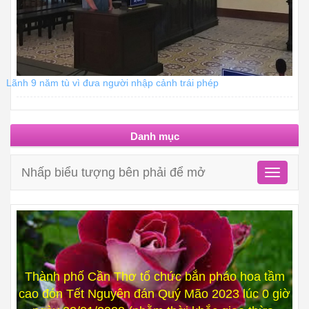
Lãnh 9 năm tù vì đưa người nhập cảnh trái phép
Danh mục
Nhấp biểu tượng bên phải để mở
Toggle
navigati
Thành phố Cần Thơ tổ chức bắn pháo hoa tầm
cao đón Tết Nguyên đán Quý Mão 2023 lúc 0 giờ
ngày 22/01/2023 (nhằm thời khắc giao thừa,
mùng 1 Tết Nguyên đán Quý Mão năm 2023) tại