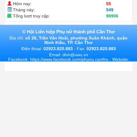
Hôm nay:
55
Tháng này:
549
Tổng lượt truy cập:
98906
©
Hội Liên hiệp Phụ nữ thành phố Cần Thơ
Địa chỉ:
số 26, Trần Văn Hoài, phường Xuân Khánh, quận
Ninh Kiều, TP. Cần Thơ
Điện thoại:
02923.820.883
- Fax:
02923.820.883
Email: dlxh@vwu.vn
Facebook: https://www.facebook.com/phunu.cantho - Website:
http://phunu.cantho.gov.vn/